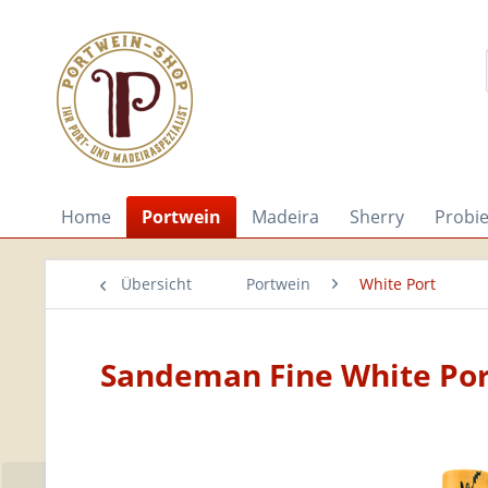
Home
Portwein
Madeira
Sherry
Probi
Übersicht
Portwein
White Port
Sandeman Fine White Por