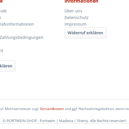
ce
Informationen
dukt
Über uns
n
Datenschutz
orabinformationen
Impressum
Widerruf erklären
 Zahlungsbedingungen
ht
klären
etzl. Mehrwertsteuer zzgl.
Versandkosten
und ggf. Nachnahmegebühren, wenn nic
© PORTWEIN-SHOP - Portwein | Madeira | Sherry. Alle Rechte reserviert.