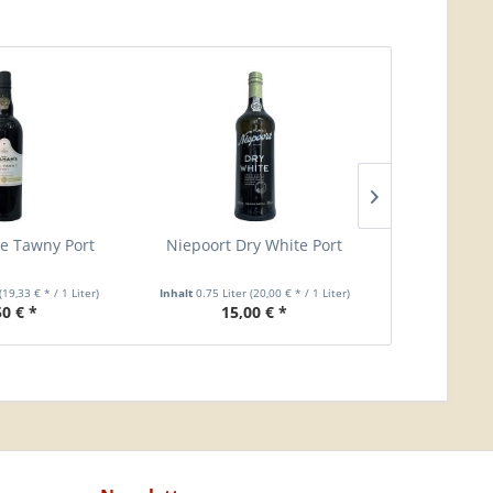
e Tawny Port
Niepoort Dry White Port
Niepoort 10 
(19,33 € * / 1 Liter)
Inhalt
0.75 Liter
(20,00 € * / 1 Liter)
Inhalt
0.75 Lit
50 € *
15,00 € *
39