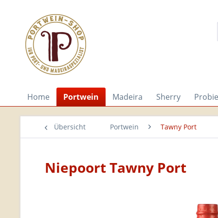
Home
Portwein
Madeira
Sherry
Probi
Übersicht
Portwein
Tawny Port
Niepoort Tawny Port