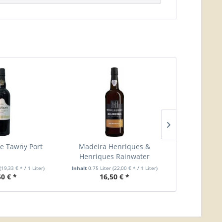
e Tawny Port
Madeira Henriques &
Quinta do N
Henriques Rainwater
(19,33 € * / 1 Liter)
Inhalt
0.75 Liter
(22,00 € * / 1 Liter)
Inhalt
0.75 Lit
50 € *
16,50 € *
15