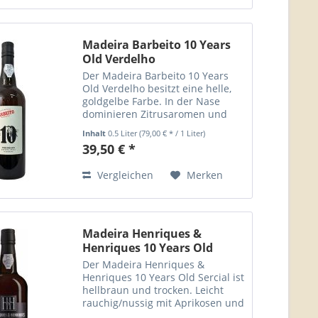
Madeiraliebhaber ein Angebot...
Madeira Barbeito 10 Years
Old Verdelho
Der Madeira Barbeito 10 Years
Old Verdelho besitzt eine helle,
goldgelbe Farbe. In der Nase
dominieren Zitrusaromen und
Honig. Weiche Textur mit gut
Inhalt
0.5 Liter
(79,00 € * / 1 Liter)
eingebundener Säure und einem
39,50 € *
langanhaltenden Abgang. Leicht
gekühlt ist der Madeira...
Vergleichen
Merken
Madeira Henriques &
Henriques 10 Years Old
Sercial
Der Madeira Henriques &
Henriques 10 Years Old Sercial ist
hellbraun und trocken. Leicht
rauchig/nussig mit Aprikosen und
Vanillearomen. Am Gaumen ist er