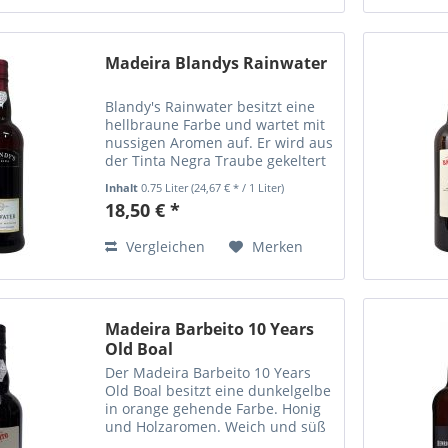
Madeira Blandys Rainwater
Blandy's Rainwater besitzt eine
hellbraune Farbe und wartet mit
nussigen Aromen auf. Er wird aus
der Tinta Negra Traube gekeltert
und ist als halbtrockener Apertif
Inhalt
0.75 Liter
(24,67 € * / 1 Liter)
ein Klassiker vond er Sonneninsel
18,50 € *
Madeira. Er wird 3 Jahre im
Holzfass...
Vergleichen
Merken
Madeira Barbeito 10 Years
Old Boal
Der Madeira Barbeito 10 Years
Old Boal besitzt eine dunkelgelbe
in orange gehende Farbe. Honig
und Holzaromen. Weich und süß
mit einer attraktiven Säure.