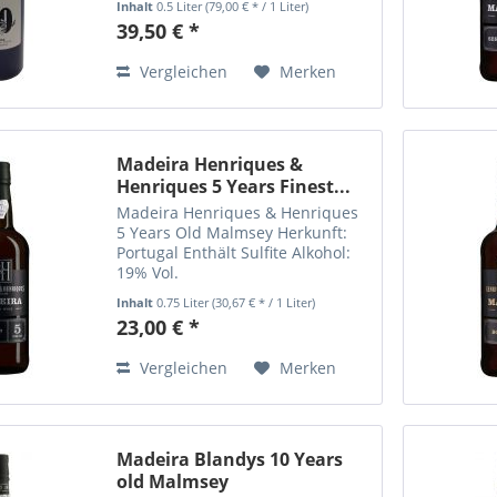
Inhalt
0.5 Liter
(79,00 € * / 1 Liter)
Herkunft: Portugal Enthält Sulfite
39,50 € *
Alkohol: 19% Vol.
Vergleichen
Merken
Madeira Henriques &
Henriques 5 Years Finest...
Madeira Henriques & Henriques
5 Years Old Malmsey Herkunft:
Portugal Enthält Sulfite Alkohol:
19% Vol.
Inhalt
0.75 Liter
(30,67 € * / 1 Liter)
23,00 € *
Vergleichen
Merken
Madeira Blandys 10 Years
old Malmsey