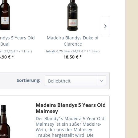
ndys 5 Years Old
Madeira Blandys Duke of
Madeira Bl
Bual
Clarence
Old 
ter
(33,20 € * / 1 Liter)
Inhalt
0.75 Liter
(24,67 € * / 1 Liter)
Inhalt
0.75 Lite
,90 € *
18,50 € *
49,
Sortierung:
Madeira Blandys 5 Years Old
Malmsey
Der Blandy´s Madeira 5 Year Old
Malmsey ist ein süßer Madeira-
Wein, der aus der Malmsey-
Traube hergestellt wird. Die