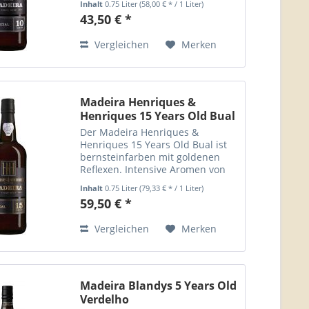
Inhalt
0.75 Liter
(58,00 € * / 1 Liter)
trpcken mit einer leichten Säuren
43,50 € *
und Nuss- und Holzaromen. Sehr
langanhaltender...
Vergleichen
Merken
Madeira Henriques &
Henriques 15 Years Old Bual
Der Madeira Henriques &
Henriques 15 Years Old Bual ist
bernsteinfarben mit goldenen
Reflexen. Intensive Aromen von
Trockenfrüchten und ein voller
Inhalt
0.75 Liter
(79,33 € * / 1 Liter)
komplexer Körper. Sehr gut
59,50 € *
ausbalancierte Säure und ein
lang anhaltender Abgang....
Vergleichen
Merken
Madeira Blandys 5 Years Old
Verdelho