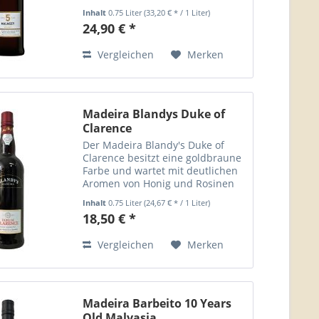
Malmsey-Traube ist eine der vier
Inhalt
0.75 Liter
(33,20 € * / 1 Liter)
Hauptrebsorten, aus denen der
24,90 € *
berühmte Madeira-Wein auf der
portugiesischen Insel...
Vergleichen
Merken
Madeira Blandys Duke of
Clarence
Der Madeira Blandy's Duke of
Clarence besitzt eine goldbraune
Farbe und wartet mit deutlichen
Aromen von Honig und Rosinen
auf. Er ist ein idealer Begleiter zu
Inhalt
0.75 Liter
(24,67 € * / 1 Liter)
süßen Desserts und eignet sich
18,50 € *
hervorragend als Digestif. Der
Madeira...
Vergleichen
Merken
Madeira Barbeito 10 Years
Old Malvasia