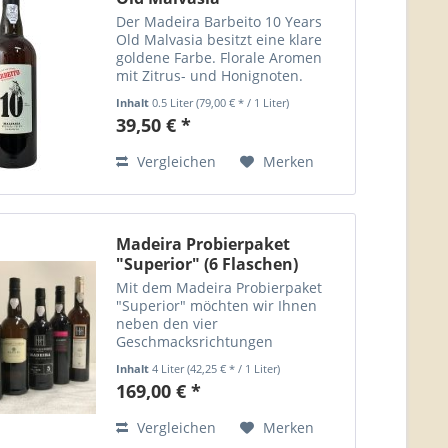
Der Madeira Barbeito 10 Years
Old Malvasia besitzt eine klare
goldene Farbe. Florale Aromen
mit Zitrus- und Honignoten.
Mandeln. Langer und
Inhalt
0.5 Liter
(79,00 € * / 1 Liter)
vollmundiger Abgang. Mehrfach
39,50 € *
international prämiert. Herkunft:
Portugal Enthält Sulfite Alkohol:...
Vergleichen
Merken
Madeira Probierpaket
"Superior" (6 Flaschen)
Mit dem Madeira Probierpaket
"Superior" möchten wir Ihnen
neben den vier
Geschmacksrichtungen
des Madeiraweins auch
Inhalt
4 Liter
(42,25 € * / 1 Liter)
weiterführende Weine
169,00 € *
vorstellen. Mit diesem Paket
möchten wir dem
Vergleichen
Merken
"fortgeschrittenen"