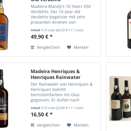
Madeira Blandy's 10 Years Old
Verdehlo. Der 10 year old
Verdehlo begeister mit sehr
präsenten Aromen von
getrockneten Früchten, Holz und
Inhalt
0.75 Liter
(66,53 € * / 1 Liter)
Zitrusfrüchten. Trocken und
49,90 € *
langanhaltend im Abgang. Die
Säure ist gut eingebunden und
Vergleichen
Merken
bietet ein...
Madeira Henriques &
Henriques Rainwater
Der Rainwater von Henriques &
Henriques kommt
bernsteinfarben ins Glas
gegossen. Er duftet nach
Pflaumen und gerösteten Nüssen
Inhalt
0.75 Liter
(22,00 € * / 1 Liter)
und hat einen zartsüßen
16,50 € *
Charakter. Ein frischer
halbtrockener Madeira der mit
Vergleichen
Merken
dem typischen...