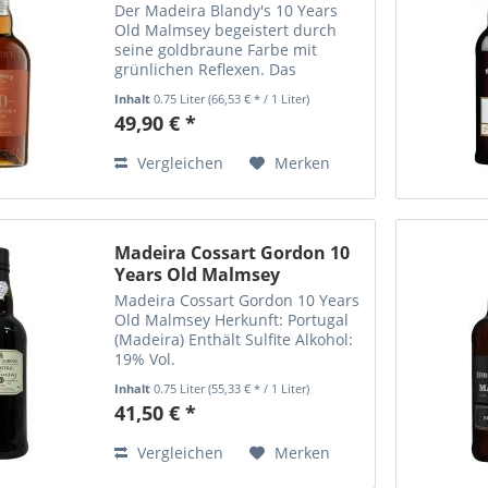
Der Madeira Blandy's 10 Years
Old Malmsey begeistert durch
seine goldbraune Farbe mit
grünlichen Reflexen. Das
komplexe und intensive Bouquet
Inhalt
0.75 Liter
(66,53 € * / 1 Liter)
gibt Holz, Trockenfrüchte, Toffee
49,90 € *
und Gewürze frei. Der Madeira
Blandy's 10 Years Old Malmsey...
Vergleichen
Merken
Madeira Cossart Gordon 10
Years Old Malmsey
Madeira Cossart Gordon 10 Years
Old Malmsey Herkunft: Portugal
(Madeira) Enthält Sulfite Alkohol:
19% Vol.
Inhalt
0.75 Liter
(55,33 € * / 1 Liter)
41,50 € *
Vergleichen
Merken