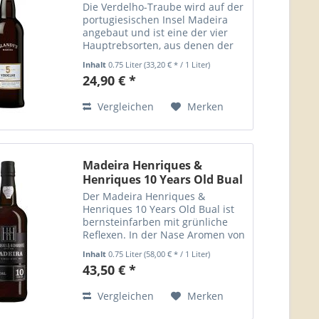
Die Verdelho-Traube wird auf der
portugiesischen Insel Madeira
angebaut und ist eine der vier
Hauptrebsorten, aus denen der
berühmte Madeira-Wein
Inhalt
0.75 Liter
(33,20 € * / 1 Liter)
hergestellt wird. Der Blandys
24,90 € *
Madeira 5 year old Verdlho ist ein
halbtrockener Madeira mit...
Vergleichen
Merken
Madeira Henriques &
Henriques 10 Years Old Bual
Der Madeira Henriques &
Henriques 10 Years Old Bual ist
bernsteinfarben mit grünliche
Reflexen. In der Nase Aromen von
Walnüssen, Holz und Honig.
Inhalt
0.75 Liter
(58,00 € * / 1 Liter)
Vollmundig und weich am
43,50 € *
Gaumen, dabei frisch und mit
einem langen Abgang....
Vergleichen
Merken