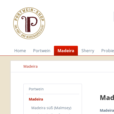
Home
Portwein
Madeira
Sherry
Probie
Madeira
Portwein
Mad
Madeira
Madeira süß (Malmsey)
Madeir