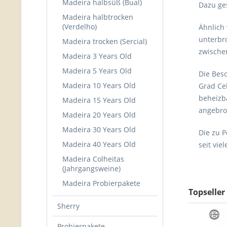
Madeira halbsüß (Bual)
Dazu ges
Madeira halbtrocken
(Verdelho)
Ähnlich
unterbro
Madeira trocken (Sercial)
zwische
Madeira 3 Years Old
Madeira 5 Years Old
Die Bes
Madeira 10 Years Old
Grad Cel
beheizb
Madeira 15 Years Old
angebro
Madeira 20 Years Old
Madeira 30 Years Old
Die zu P
Madeira 40 Years Old
seit vi
Madeira Colheitas
(Jahrgangsweine)
Madeira Probierpakete
Topseller
Sherry
Probierpakete