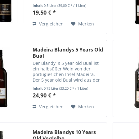
Aromen von Nüssen und
Inhalt
0.5 Liter
(39,00 € * / 1 Liter)
getrockneten Früchten. Eine
19,50 € *
knackige Säure verleiht ihm einen
sehr lebendigen und frischen...
Vergleichen
Merken
Madeira Blandys 5 Years Old
Bual
Der Blandy´s 5 year old Bual ist
ein halbsüßer Wein von der
portugiesichen Insel Madeira.
Der 5 year old Bual wird aus der
gleichnamigen Traube
Inhalt
0.75 Liter
(33,20 € * / 1 Liter)
hergestellt, die auf den
24,90 € *
vulkanischen und sehr
fruchtbaren Böden der Insel
Vergleichen
Merken
angebaut wird....
Madeira Blandys 10 Years
Old Verdelho