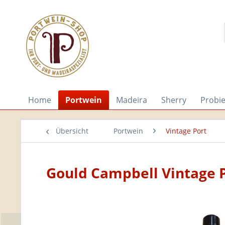
Home
Portwein
Madeira
Sherry
Probi
Übersicht
Portwein
Vintage Port
Gould Campbell Vintage 