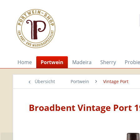
Home
Portwein
Madeira
Sherry
Probi
Übersicht
Portwein
Vintage Port
Broadbent Vintage Port 