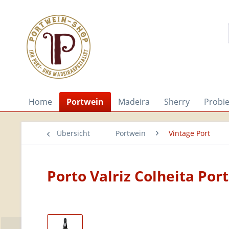
Home
Portwein
Madeira
Sherry
Probi
Übersicht
Portwein
Vintage Port
Porto Valriz Colheita Por